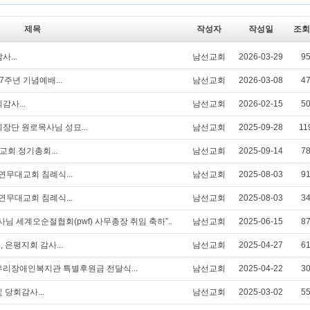
제목
작성자
작성일
조회
사...
남선교회
2026-03-29
9
07주년 기념예배...
남선교회
2026-03-08
4
감사...
남선교회
2026-02-15
5
회장단 원로목사님 성묘...
남선교회
2025-09-28
11
선교회 정기총회...
남선교회
2025-09-14
7
 연무대교회 침례식...
남선교회
2025-08-03
9
 연무대교회 침례식...
남선교회
2025-08-03
3
목사님 세계오순절협회(pwf) 사무총장 취임 축하”..
남선교회
2025-06-15
8
, 은평지회 감사...
남선교회
2025-04-27
6
립 우리장애인복지관 특별후원금 전달식...
남선교회
2025-04-22
3
 당회감사...
남선교회
2025-03-02
5